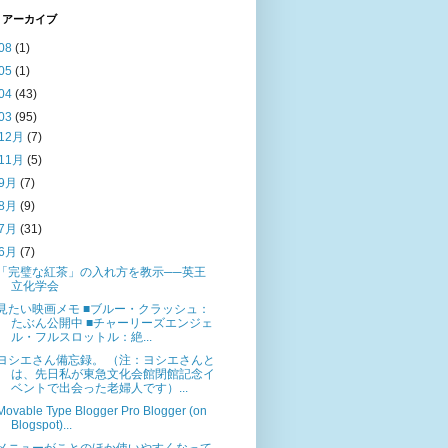
 アーカイブ
08
(1)
05
(1)
04
(43)
03
(95)
12月
(7)
11月
(5)
9月
(7)
8月
(9)
7月
(31)
6月
(7)
「完璧な紅茶」の入れ方を教示──英王
立化学会
見たい映画メモ ■ブルー・クラッシュ：
たぶん公開中 ■チャーリーズエンジェ
ル・フルスロットル：絶...
ヨシエさん備忘録。 （注：ヨシエさんと
は、先日私が東急文化会館閉館記念イ
ベントで出会った老婦人です）...
Movable Type Blogger Pro Blogger (on
Blogspot)...