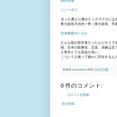
朝比奈隆
シノーポリ
太った豚より痩せたソクラテスにな
東大総長大河内一男（東大総長、卒
日本舞踊ポータル
だんな様が哲学者だったんだそうで
他、日本の歌舞伎、文楽、演劇は言
人形等とても造詣が深い。
こういう人種って確かに存在するん
投稿者
uninodance
時刻:
12:07 午後
0 件のコメント:
コメントを投稿
次の投稿