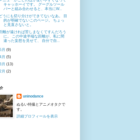
メニューがことのほか使いやすくなって
キャッホーイです。 グーグルツール
バーと組み合わせると、本当にW...
どうにも切り分けができてないなあ。 目
的が明確でないこのページ。 ちょっ
と見直さないと。
距離が遠ければ苦しまなくてすんだろう
に。 この中途半端な距離が、私に間
違った妄想を見せて、 自分で自...
5月
(9)
4月
(5)
3月
(13)
2月
(2)
介
uninodance
ぬるい特撮とアニメオタクで
す。
詳細プロフィールを表示