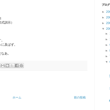
ブログ
►
20
►
20
れ
業式訓示）
►
20
▼
20
►
►
す。
うに及ばず。
►
►
だなあ。
►
▼
ホーム
前の投稿